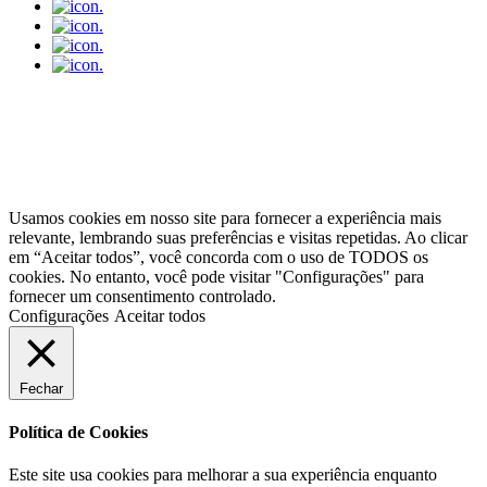
.
.
.
.
SHOPPINGdaGESTANTE® Com. de Produtos Infantis e Serviços Ltda. CNPJ:
02379426/0001-23 Copyright ® - Todos os direitos reservados.
Endereço (Sede Própria): Rua Rio de Janeiro, 2006 - Curitiba, PR - 80630-180
Usamos cookies em nosso site para fornecer a experiência mais
relevante, lembrando suas preferências e visitas repetidas. Ao clicar
em “Aceitar todos”, você concorda com o uso de TODOS os
cookies. No entanto, você pode visitar "Configurações" para
fornecer um consentimento controlado.
Configurações
Aceitar todos
Fechar
Política de Cookies
Este site usa cookies para melhorar a sua experiência enquanto