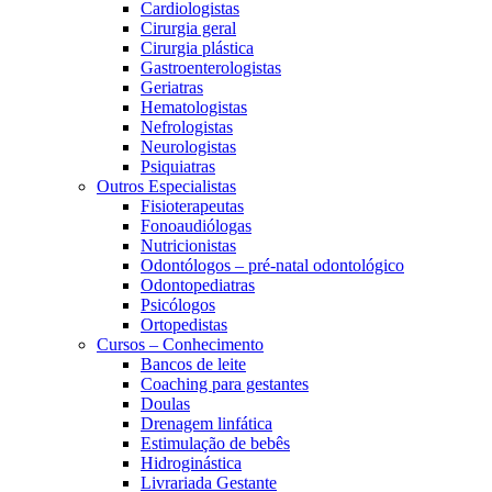
Cardiologistas
Cirurgia geral
Cirurgia plástica
Gastroenterologistas
Geriatras
Hematologistas
Nefrologistas
Neurologistas
Psiquiatras
Outros Especialistas
Fisioterapeutas
Fonoaudiólogas
Nutricionistas
Odontólogos – pré-natal odontológico
Odontopediatras
Psicólogos
Ortopedistas
Cursos – Conhecimento
Bancos de leite
Coaching para gestantes
Doulas
Drenagem linfática
Estimulação de bebês
Hidroginástica
Livrariada Gestante