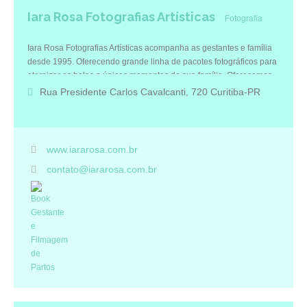
Iara Rosa Fotografias Artísticas
Fotografia
Iara Rosa Fotografias Artísticas acompanha as gestantes e família
desde 1995. Oferecendo grande linha de pacotes fotográficos para
eternizar os belos e únicos momentos de sua família. Oferecemos
foto e vídeo para aniversários e eventos.
Rua Presidente Carlos Cavalcanti, 720 Curitiba-PR
www.iararosa.com.br
contato@iararosa.com.br