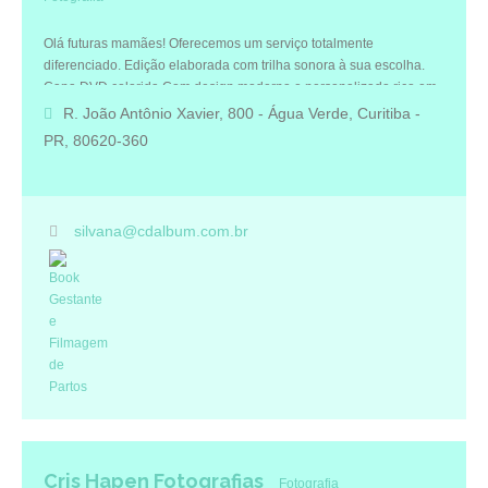
Olá futuras mamães! Oferecemos um serviço totalmente
diferenciado. Edição elaborada com trilha sonora à sua escolha.
Capa DVD colorida Com design moderno e personalizado rico em
detalhes.
R. João Antônio Xavier, 800 - Água Verde, Curitiba -
PR, 80620-360
silvana@cdalbum.com.br
Cris Hapen Fotografias
Fotografia