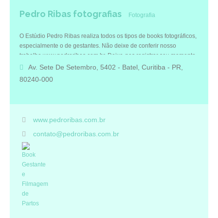
Pedro Ribas fotografias
Fotografia
O Estúdio Pedro Ribas realiza todos os tipos de books fotográficos,
especialmente o de gestantes. Não deixe de conferir nosso
trabalho www.pedroribas.com.br. Deixe-nos registrar seu momento
mais especial. Também fotografamos festas e eventos.
Av. Sete De Setembro, 5402 - Batel, Curitiba - PR,
80240-000
www.pedroribas.com.br
contato@pedroribas.com.br