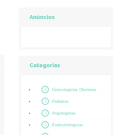
Anúncios
Categorias
Ginecologistas Obstetras
Pediatras
Angiologistas
Endocrinologistas