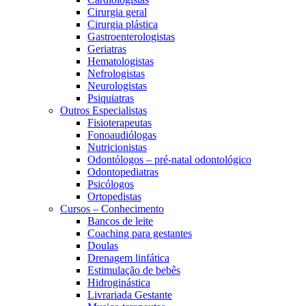
Cirurgia geral
Cirurgia plástica
Gastroenterologistas
Geriatras
Hematologistas
Nefrologistas
Neurologistas
Psiquiatras
Outros Especialistas
Fisioterapeutas
Fonoaudiólogas
Nutricionistas
Odontólogos – pré-natal odontológico
Odontopediatras
Psicólogos
Ortopedistas
Cursos – Conhecimento
Bancos de leite
Coaching para gestantes
Doulas
Drenagem linfática
Estimulação de bebês
Hidroginástica
Livrariada Gestante