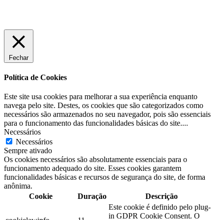
SHOPPINGdaGESTANTE® Com. de Produtos Infantis e Serviços Ltda. CNPJ:
02379426/0001-23 Copyright ® - Todos os direitos reservados.
Endereço (Sede Própria): Rua Rio de Janeiro, 2006 - Curitiba, PR - 80630-180
Fechar
Política de Cookies
Este site usa cookies para melhorar a sua experiência enquanto
navega pelo site. Destes, os cookies que são categorizados como
necessários são armazenados no seu navegador, pois são essenciais
para o funcionamento das funcionalidades básicas do site.
...
Necessários
Necessários
Sempre ativado
Os cookies necessários são absolutamente essenciais para o
funcionamento adequado do site. Esses cookies garantem
funcionalidades básicas e recursos de segurança do site, de forma
anônima.
Cookie
Duração
Descrição
Este cookie é definido pelo plug-
in GDPR Cookie Consent. O