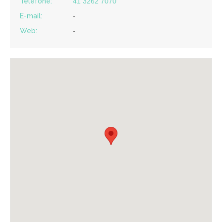
Telefone:
41 3262 7070
E-mail:
-
Web:
-