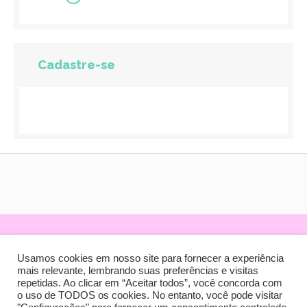
Cadastre-se
.
.
.
.
.
Usamos cookies em nosso site para fornecer a experiência
mais relevante, lembrando suas preferências e visitas
repetidas. Ao clicar em “Aceitar todos”, você concorda com
SHOPPINGdaGESTANTE® Com. de Produtos Infantis e
o uso de TODOS os cookies. No entanto, você pode visitar
Serviços Ltda. CNPJ: 02379426/0001-23 Copyright ® -