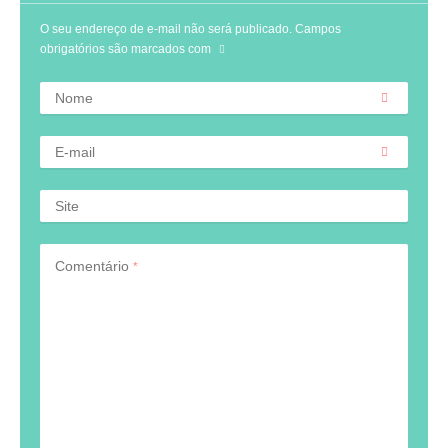
O seu endereço de e-mail não será publicado.
Campos
obrigatórios são marcados com
Nome
E-mail
Site
Comentário
*