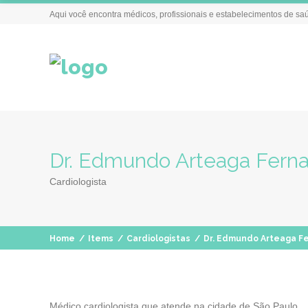
Aqui você encontra médicos, profissionais e estabelecimentos de sa
Dr. Edmundo Arteaga Fern
Cardiologista
Home
/
Items
/
Cardiologistas
/
Dr. Edmundo Arteaga F
Médico cardiologista que atende na cidade de São Paulo.