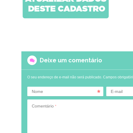
Deixe um comentário
O seu endereço de e-mail não será publicado.
Campos obrigatór
Nome
E-mail
Comentário
*