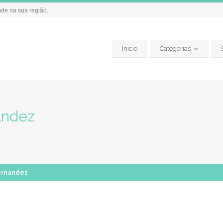
úde na sua região.
Inicio
Categorias
andez
ernandez