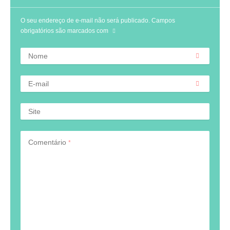
O seu endereço de e-mail não será publicado.
Campos
obrigatórios são marcados com
Nome
E-mail
Site
Comentário
*