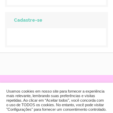
Cadastre-se
.
.
.
.
.
Usamos cookies em nosso site para fornecer a experiência
mais relevante, lembrando suas preferências e visitas
repetidas. Ao clicar em “Aceitar todos”, você concorda com
SHOPPINGdaGESTANTE® Com. de Produtos Infantis e
o uso de TODOS os cookies. No entanto, você pode visitar
Serviços Ltda. CNPJ: 02379426/0001-23 Copyright ® -
"Configurações" para fornecer um consentimento controlado.
Todos os direitos reservados.