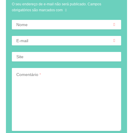
O seu endereço de e-mail não será publicado.
Campos
obrigatórios são marcados com
Nome
E-mail
Site
Comentário
*