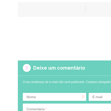
Deixe um comentário
O seu endereço de e-mail não será publicado.
Campos obrigatór
Nome
E-mail
Comentário
*