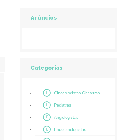
Anúncios
Categorias
Ginecologistas Obstetras
Pediatras
Angiologistas
Endocrinologistas