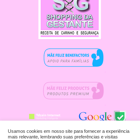
.
.
.
.
.
Usamos cookies em nosso site para fornecer a experiência
mais relevante, lembrando suas preferências e visitas