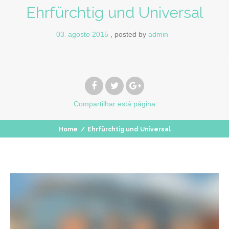
Ehrfürchtig und Universal
03
agosto
2015
posted by
admin
.
Compartilhar
está página
Home
/
Ehrfürchtig und Universal