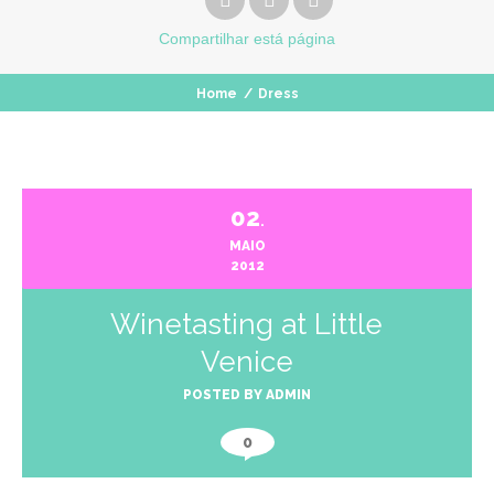
Compartilhar
está página
Home
/
Dress
02
.
MAIO
2012
Winetasting at Little
Venice
POSTED BY
ADMIN
0