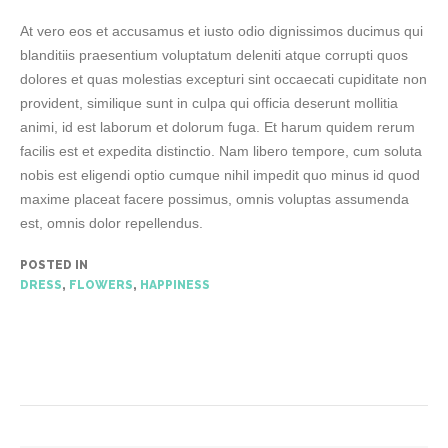
At vero eos et accusamus et iusto odio dignissimos ducimus qui
blanditiis praesentium voluptatum deleniti atque corrupti quos
dolores et quas molestias excepturi sint occaecati cupiditate non
provident, similique sunt in culpa qui officia deserunt mollitia
animi, id est laborum et dolorum fuga. Et harum quidem rerum
facilis est et expedita distinctio. Nam libero tempore, cum soluta
nobis est eligendi optio cumque nihil impedit quo minus id quod
maxime placeat facere possimus, omnis voluptas assumenda
est, omnis dolor repellendus.
POSTED IN
DRESS
,
FLOWERS
,
HAPPINESS